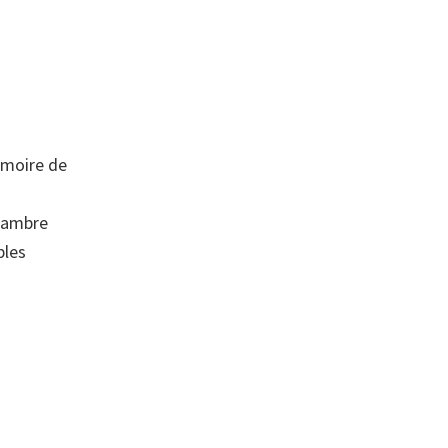
armoire de
chambre
bles