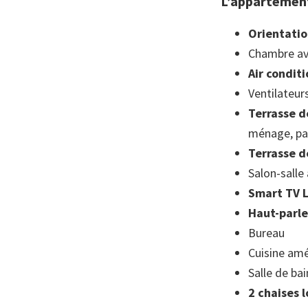
L’appartement
Orientati
Chambre ave
Air condit
Ventilateur
Terrasse 
ménage, par
Terrasse 
Salon-salle
Smart TV 
Haut-parle
Bureau
Cuisine am
Salle de ba
2 chaises 