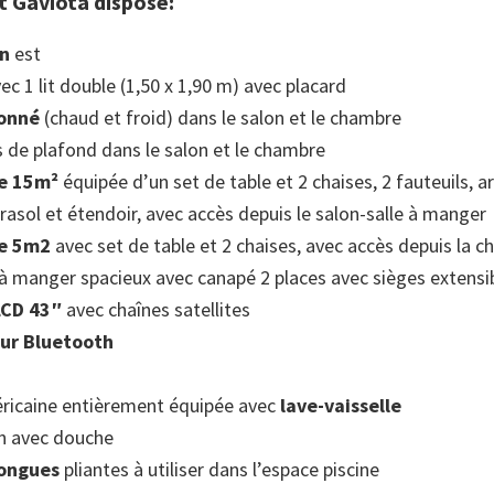
 Gaviota dispose:
on
est
c 1 lit double (1,50 x 1,90 m) avec placard
ionné
(chaud et froid) dans le salon et le chambre
s de plafond dans le salon et le chambre
de 15m²
équipée d’un set de table et 2 chaises, 2 fauteuils, 
asol et étendoir, avec accès depuis le salon-salle à manger
de 5m2
avec set de table et 2 chaises, avec accès depuis la 
 à manger spacieux avec canapé 2 places avec sièges extensi
LCD 43″
avec chaînes satellites
ur Bluetooth
éricaine entièrement équipée avec
lave-vaisselle
in avec douche
longues
pliantes à utiliser dans l’espace piscine