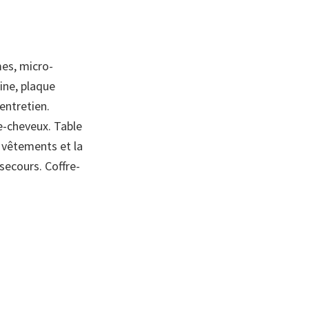
mes, micro-
sine, plaque
’entretien.
he-cheveux. Table
s vêtements et la
secours. Coffre-